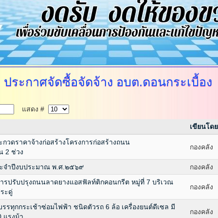
ประกาศจัดซื้อจัดจ้าง
อบต.ดอนกระเบื้อง
แสดง #
เขียนโดย
กวดราคาจ้างก่อสร้างโครงการก่อสร้างถนน
กองคลัง
น 2 ช่วง
ประจำปีงบประมาณ พ.ศ.๒๕๖๙
กองคลัง
รปรับปรุงถนนลาดยางแอสฟัลท์ติกคอนกรีต หมู่ที่ 7 บริเวณ
กองคลัง
ะดู่
ทุกกระเช้าซ่อมไฟฟ้า ชนิดตัวรถ 6 ล้อ เครื่องยนต์ดีเซล มี
กองคลัง
0 แรงม้า