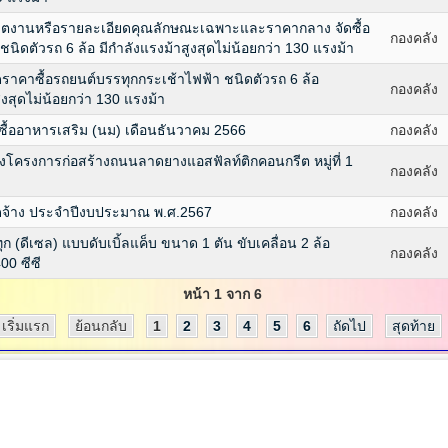
ขตงานหรือรายละเอียดคุณลักษณะเฉพาะและราคากลาง จัดซื้อ
กองคลัง
นิดตัวรถ 6 ล้อ มีกำลังแรงม้าสูงสุดไม่น้อยกว่า 130 แรงม้า
ราคาซื้อรถยนต์บรรทุกกระเช้าไฟฟ้า ชนิดตัวรถ 6 ล้อ
กองคลัง
ูงสุดไม่น้อยกว่า 130 แรงม้า
ื้ออาหารเสริม (นม) เดือนธันวาคม 2566
กองคลัง
โครงการก่อสร้างถนนลาดยางแอสฟัลท์ติกคอนกรีต หมู่ที่ 1
กองคลัง
ดจ้าง ประจำปีงบประมาณ พ.ศ.2567
กองคลัง
ดีเซล) แบบดับเบิ้ลแค็บ ขนาด 1 ตัน ขับเคลื่อน 2 ล้อ
กองคลัง
00 ซีซี
หน้า 1 จาก 6
เริ่มแรก
ย้อนกลับ
1
2
3
4
5
6
ถัดไป
สุดท้าย