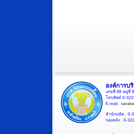
องค์การบร
เลขที่ 88 หมู่ท
โทรศัพท์ 0-32
E-mail :
sarab
สำนักปลัด : 0-
กองคลัง : 0-32